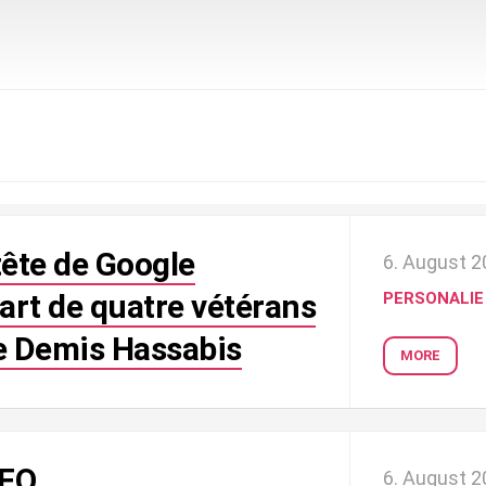
ête de Google
6. August 
art de quatre vétérans
PERSONALIE
de Demis Hassabis
MORE
FO
6. August 