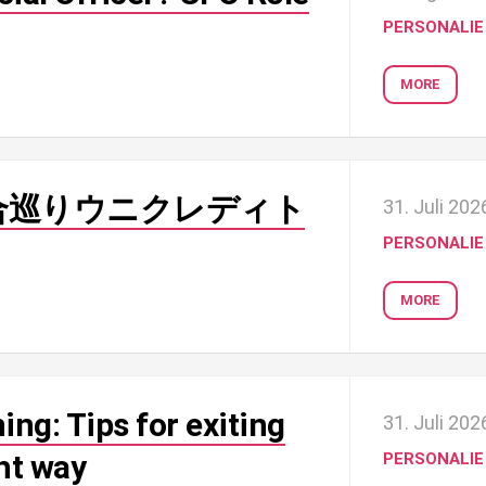
PERSONALIE
MORE
合巡りウニクレディト
31. Juli 202
PERSONALIE
MORE
ng: Tips for exiting
31. Juli 202
ht way
PERSONALIE