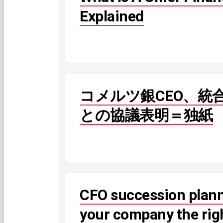
Explained
コメルツ銀CEO、統
との協議表明＝独紙
CFO succession planni
your company the rig