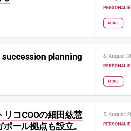
PERSONALIE
MORE
: succession planning
6. August 
PERSONALIE
MORE
トリコCOOの細田紘慧
5. August 
ガポール拠点も設立。
PERSONALIE