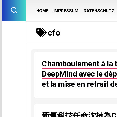
Skip
to
HOME
IMPRESSUM
DATENSCHUTZ
content
cfo
Chamboulement à la t
DeepMind avec le dép
et la mise en retrait 
新氧科技任命沈楠為C