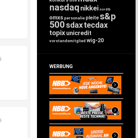
lbbw
nasdaq
nikkei
nordlb
s&p
omxs
pleite
personalie
500
sdax
tecdax
topix
unicredit
wig-20
vorstandsmitglied
6
WERBUNG
6