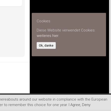
Cookies
Diese Website verwendet Cookies:
weiteres hier.
Ok, danke
whereabouts around our website in compliance with the European
wser to remember this choice for one year.
I Agree
,
Deny