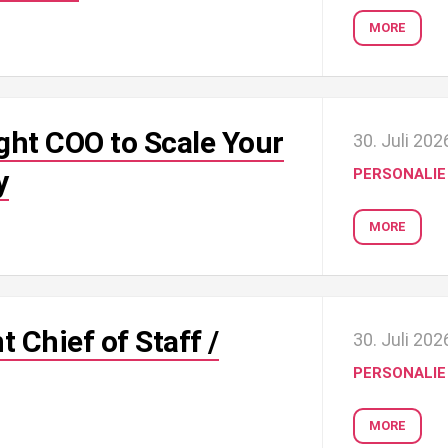
MORE
ght COO to Scale Your
30. Juli 202
y
PERSONALIE
MORE
 Chief of Staff /
30. Juli 202
PERSONALIE
MORE