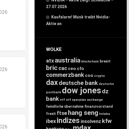
NVIDIA – Aktie zeigt Schwäche –
27.07.2026
2026
Kaufalarm! Musk treibt Nvidia-
Aktie an
WOLKE
australia
atx
brexit
blockchain
bric
cac
ceo
cfo
2026
commerzbank
coo
crypto
dax
deutsche bank
deutsche
dow jones
dz
postbank
bank
etf
etf sparplan
exchange
feindliche übernahme
finanzvorstand
hang seng
ftse
frexit
helaba
indizes
kfw
ibex
insolvenz
2026
mdax
konkurs