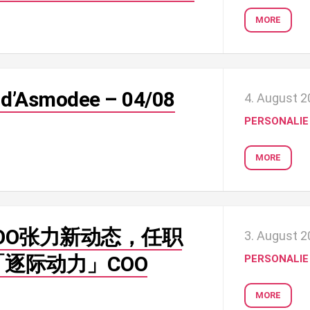
MORE
 d’Asmodee – 04/08
4. August 
PERSONALIE
MORE
COO张力新动态，任职
3. August 
逐际动力」COO
PERSONALIE
MORE