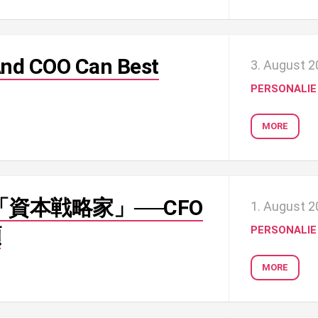
And COO Can Best
3. August 
PERSONALIE
MORE
資本戦略家」──CFO
1. August 
顔
PERSONALIE
MORE