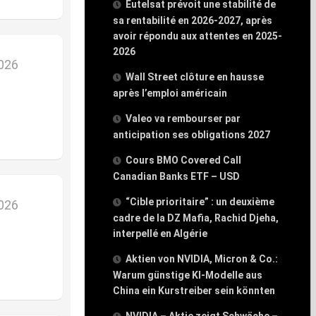
Eutelsat prévoit une stabilité de
sa rentabilité en 2026-2027, après
avoir répondu aux attentes en 2025-
2026
2026
Wall Street clôture en hausse
après l’emploi américain
Valeo va rembourser par
anticipation ses obligations 2027
Cours BMO Covered Call
Canadian Banks ETF – USD
“Cible prioritaire” : un deuxième
2026
cadre de la DZ Mafia, Rachid Djeha,
interpellé en Algérie
Aktien von NVIDIA, Micron & Co.:
Warum günstige KI-Modelle aus
China ein Kurstreiber sein könnten