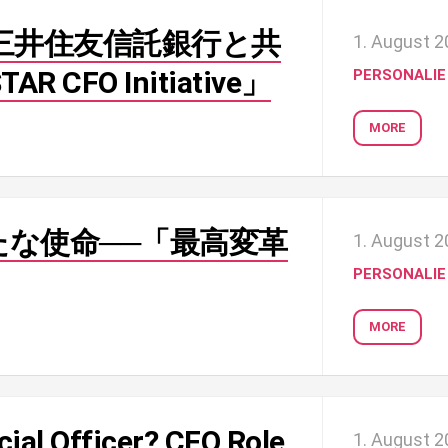
三井住友信託銀行と共
1. August 
 CFO Initiative」
PERSONALIE
MORE
たな使命──「最高変革
1. August 
PERSONALIE
MORE
cial Officer? CFO Role
1. August 