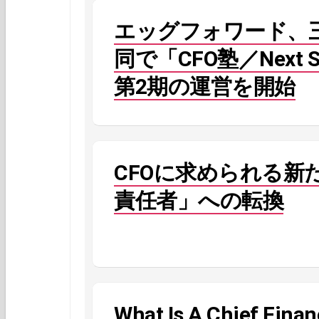
エッグフォワード、
同で「CFO塾／Next STAR
第2期の運営を開始
CFOに求められる新
責任者」への転換
What Is A Chief Finan