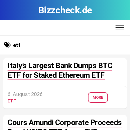
Skip
Bizzcheck.de
to
content
etf
Italy’s Largest Bank Dumps BTC
ETF for Staked Ethereum ETF
6. August 2026
MORE
ETF
Cours Amundi Corporate Proceeds