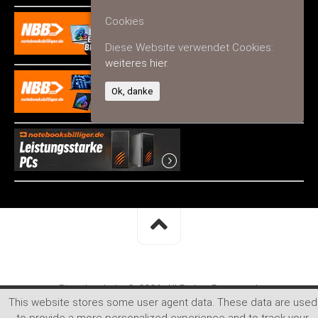
Cookies
Diese Website verwendet Cookies:
weiteres hier.
Ok, danke
Bizzcheck.de © 2026. All Rights Reserved.
This website stores some user agent data. These data are used
Powered by
WordPress
. Theme by
Alx
.