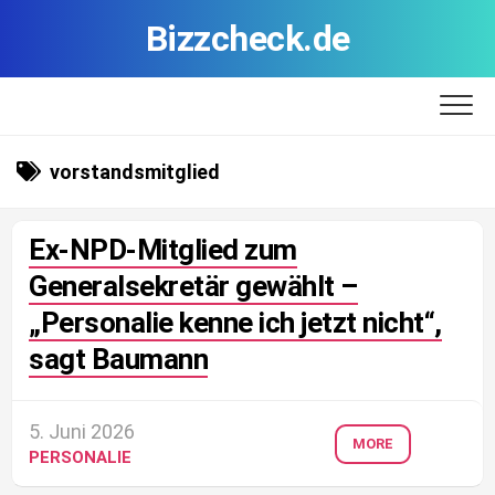
Skip
Bizzcheck.de
to
content
vorstandsmitglied
Ex-NPD-Mitglied zum
Generalsekretär gewählt –
„Personalie kenne ich jetzt nicht“,
sagt Baumann
5. Juni 2026
MORE
PERSONALIE