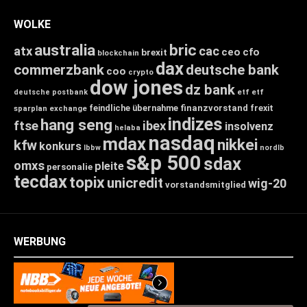
WOLKE
australia
bric
atx
cac
ceo
cfo
brexit
blockchain
dax
commerzbank
deutsche bank
coo
crypto
dow jones
dz bank
deutsche postbank
etf
etf
feindliche übernahme
finanzvorstand
frexit
sparplan
exchange
indizes
hang seng
ftse
ibex
insolvenz
helaba
nasdaq
mdax
nikkei
kfw
konkurs
lbbw
nordlb
s&p 500
sdax
omxs
pleite
personalie
tecdax
topix
unicredit
wig-20
vorstandsmitglied
WERBUNG